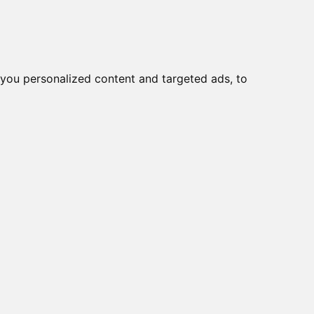
o
Creme viso DD
Bellezza
you personalized content and targeted ads, to