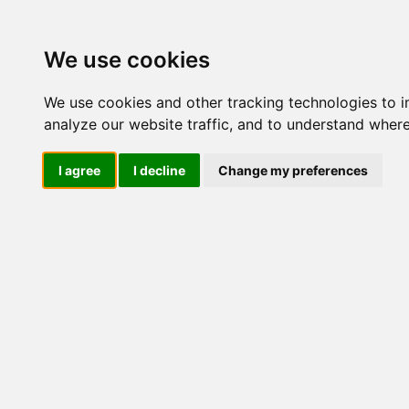
We use cookies
We use cookies and other tracking technologies to 
analyze our website traffic, and to understand where
I agree
I decline
Change my preferences
CeraVe -
idratante
CeraVe - crema idratante è un prodotto pe
una bottiglia da 454 g. La crema idratant