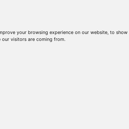
Creme da notte per il vis
improve your browsing experience on our website, to show 
 our visitors are coming from.
 crema
 -
r la cura del viso che viene fornito in
e contiene ingredienti come l'acido