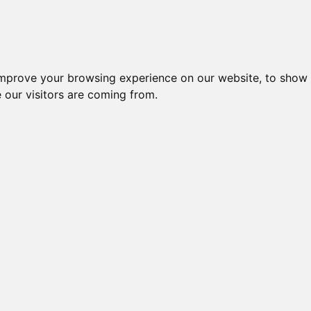
Creme da notte per il vis
improve your browsing experience on our website, to show 
 our visitors are coming from.
Defence
ore Occhi e Labbra Anti Age è un
 dalla casa di cosmesi Bionike. Il siero