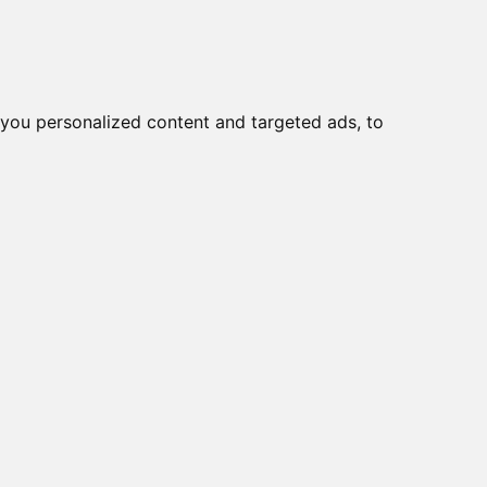
o
Creme viso DD
Bellezza
you personalized content and targeted ads, to