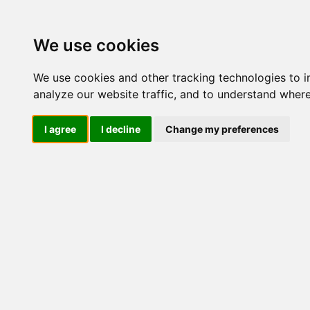
We use cookies
We use cookies and other tracking technologies to 
analyze our website traffic, and to understand where
I agree
I decline
Change my preferences
Bionike 
My Age -
Bionike Defence My Age - Siero Rinnovat
prodotto per la cura della pelle sviluppato